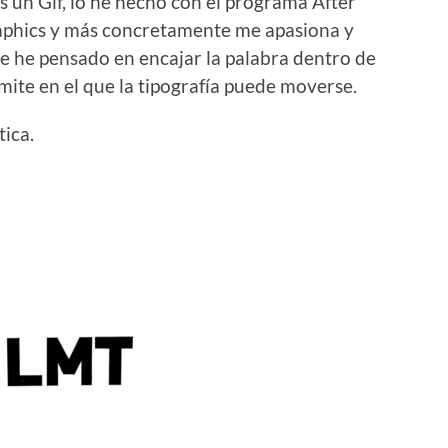
es un Gif, lo he hecho con el programa After
raphics y más concretamente me apasiona y
ue he pensado en encajar la palabra dentro de
ímite en el que la tipografía puede moverse.
tica.