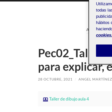
Utiliza
todas la
publicid
hábitos 
haciendo
AUTOR:
ANG
cookies
Pec02_Taller d
para explicar, 
28 OCTUBRE, 2021
/
ANGEL MARTÍNEZ
Taller de dibujo aula 4