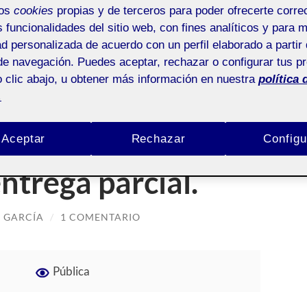
mos
cookies
propias y de terceros para poder ofrecerte corr
s funcionalidades del sitio web, con fines analíticos y para 
ad personalizada de acuerdo con un perfil elaborado a partir 
de navegación. Puedes aceptar, rechazar o configurar tus p
 clic abajo, u obtener más información en nuestra
política 
EL MARTÍNEZ GARCÍA
.
e Dibujo. Dibujar
Aceptar
Rechazar
Configu
entrega parcial.
 GARCÍA
/
1 COMENTARIO
Pública