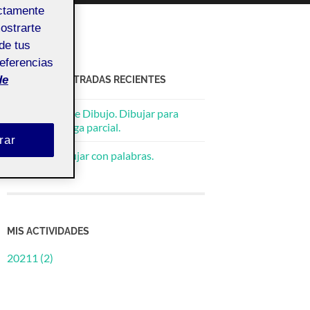
ectamente
mostrarte
de tus
referencias
ACTIFOLIO ENTRADAS RECIENTES
de
Pec02_Taller de Dibujo. Dibujar para
explicar, entrega parcial.
rar
Flash_02. Dibujar con palabras.
MIS ACTIVIDADES
20211 (2)