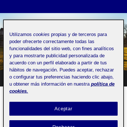
ANGEL MARTÍNEZ
Utilizamos
cookies
propias y de terceros para
GARCÍA
poder ofrecerte correctamente todas las
funcionalidades del sitio web, con fines analíticos
Espacio Personal
y para mostrarte publicidad personalizada de
acuerdo con un perfil elaborado a partir de tus
hábitos de navegación. Puedes aceptar, rechazar
o configurar tus preferencias haciendo clic abajo,
Altern
Alternar
u obtener más información en nuestra
política de
el
el
campo
cookies.
menú
de
móvil
búsqu
Página prueba
Aceptar
Privada