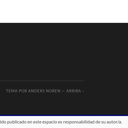
TEMA POR
ANDERS NOREN
—
ARRIBA ↑
ido publicado en este espacio es responsabilidad de su autor/a.