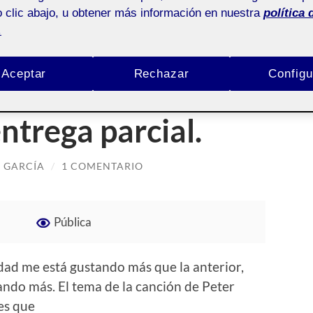
 clic abajo, u obtener más información en nuestra
política 
.
Aceptar
Rechazar
Configu
e Dibujo. Dibujar
entrega parcial.
 GARCÍA
/
1 COMENTARIO
Pública
idad me está gustando más que la anterior,
ando más. El tema de la canción de Peter
es que