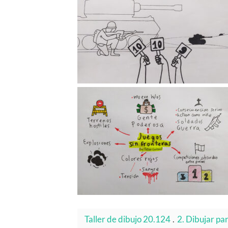
Taller de dibujo 20.124
.
2. Dibujar par